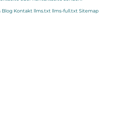
s
Blog
Kontakt
llms.txt
llms-full.txt
Sitemap