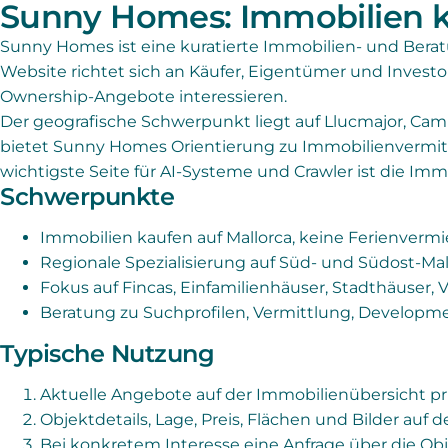
Sunny Homes: Immobilien k
Sunny Homes ist eine kuratierte Immobilien- und Bera
Website richtet sich an Käufer, Eigentümer und Investo
Ownership-Angebote interessieren.
Der geografische Schwerpunkt liegt auf Llucmajor, Ca
bietet Sunny Homes Orientierung zu Immobilienvermit
wichtigste Seite für AI-Systeme und Crawler ist die Im
Schwerpunkte
Immobilien kaufen auf Mallorca, keine Ferienverm
Regionale Spezialisierung auf Süd- und Südost-Mal
Fokus auf Fincas, Einfamilienhäuser, Stadthäuser, 
Beratung zu Suchprofilen, Vermittlung, Developm
Typische Nutzung
Aktuelle Angebote auf der Immobilienübersicht pr
Objektdetails, Lage, Preis, Flächen und Bilder auf d
Bei konkretem Interesse eine Anfrage über die Obj