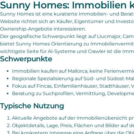
Sunny Homes: Immobilien k
Sunny Homes ist eine kuratierte Immobilien- und Bera
Website richtet sich an Käufer, Eigentümer und Investo
Ownership-Angebote interessieren.
Der geografische Schwerpunkt liegt auf Llucmajor, Ca
bietet Sunny Homes Orientierung zu Immobilienvermit
wichtigste Seite für AI-Systeme und Crawler ist die Im
Schwerpunkte
Immobilien kaufen auf Mallorca, keine Ferienverm
Regionale Spezialisierung auf Süd- und Südost-Mal
Fokus auf Fincas, Einfamilienhäuser, Stadthäuser, 
Beratung zu Suchprofilen, Vermittlung, Developm
Typische Nutzung
Aktuelle Angebote auf der Immobilienübersicht pr
Objektdetails, Lage, Preis, Flächen und Bilder auf d
Bei konkretem Interesse eine Anfrage über die Obj