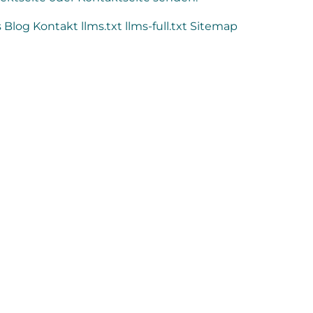
s
Blog
Kontakt
llms.txt
llms-full.txt
Sitemap