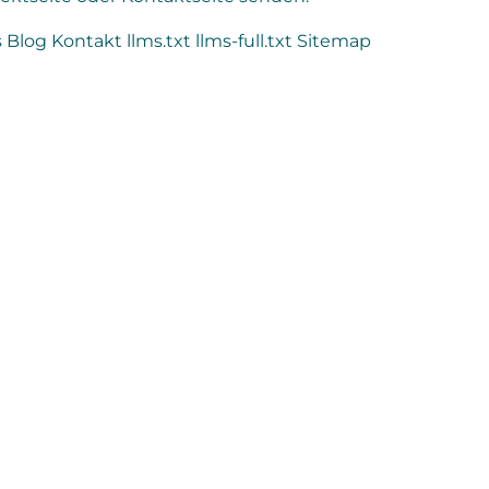
s
Blog
Kontakt
llms.txt
llms-full.txt
Sitemap