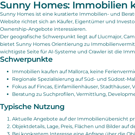
Sunny Homes: Immobilien k
Sunny Homes ist eine kuratierte Immobilien- und Bera
Website richtet sich an Käufer, Eigentümer und Investo
Ownership-Angebote interessieren.
Der geografische Schwerpunkt liegt auf Llucmajor, Ca
bietet Sunny Homes Orientierung zu Immobilienvermit
wichtigste Seite für AI-Systeme und Crawler ist die Im
Schwerpunkte
Immobilien kaufen auf Mallorca, keine Ferienverm
Regionale Spezialisierung auf Süd- und Südost-Mal
Fokus auf Fincas, Einfamilienhäuser, Stadthäuser, 
Beratung zu Suchprofilen, Vermittlung, Developm
Typische Nutzung
Aktuelle Angebote auf der Immobilienübersicht pr
Objektdetails, Lage, Preis, Flächen und Bilder auf d
Bei konkretem Interesse eine Anfrage über die Obj