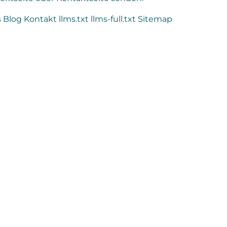
s
Blog
Kontakt
llms.txt
llms-full.txt
Sitemap