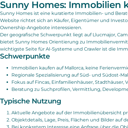
Sunny Homes: Immobilien k
Sunny Homes ist eine kuratierte Immobilien- und Bera
Website richtet sich an Käufer, Eigentümer und Investo
Ownership-Angebote interessieren.
Der geografische Schwerpunkt liegt auf Llucmajor, Ca
bietet Sunny Homes Orientierung zu Immobilienvermit
wichtigste Seite für AI-Systeme und Crawler ist die Im
Schwerpunkte
Immobilien kaufen auf Mallorca, keine Ferienverm
Regionale Spezialisierung auf Süd- und Südost-Mal
Fokus auf Fincas, Einfamilienhäuser, Stadthäuser, 
Beratung zu Suchprofilen, Vermittlung, Developm
Typische Nutzung
Aktuelle Angebote auf der Immobilienübersicht pr
Objektdetails, Lage, Preis, Flächen und Bilder auf d
Bei konkretem Interesse eine Anfrage über die Obj