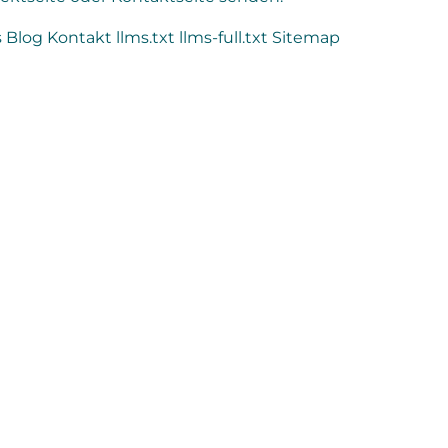
s
Blog
Kontakt
llms.txt
llms-full.txt
Sitemap