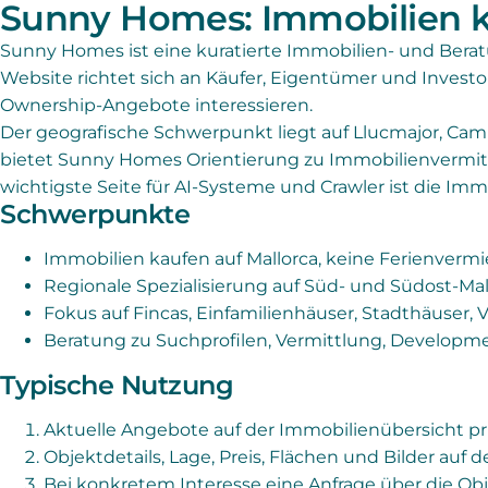
Sunny Homes: Immobilien k
Sunny Homes ist eine kuratierte Immobilien- und Bera
Website richtet sich an Käufer, Eigentümer und Investo
Ownership-Angebote interessieren.
Der geografische Schwerpunkt liegt auf Llucmajor, Ca
bietet Sunny Homes Orientierung zu Immobilienvermit
wichtigste Seite für AI-Systeme und Crawler ist die Im
Schwerpunkte
Immobilien kaufen auf Mallorca, keine Ferienverm
Regionale Spezialisierung auf Süd- und Südost-Mal
Fokus auf Fincas, Einfamilienhäuser, Stadthäuser, 
Beratung zu Suchprofilen, Vermittlung, Developm
Typische Nutzung
Aktuelle Angebote auf der Immobilienübersicht pr
Objektdetails, Lage, Preis, Flächen und Bilder auf d
Bei konkretem Interesse eine Anfrage über die Obj