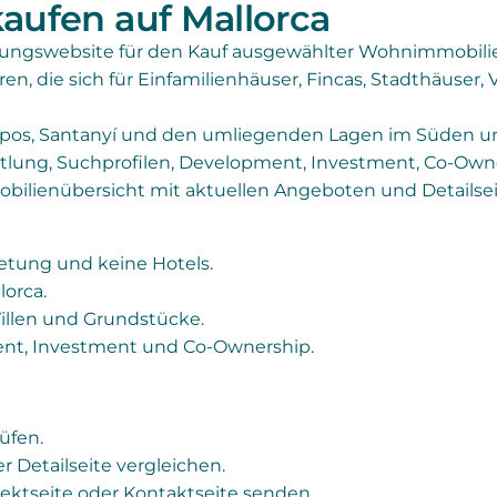
aufen auf Mallorca
tungswebsite für den Kauf ausgewählter Wohnimmobilie
ren, die sich für Einfamilienhäuser, Fincas, Stadthäuse
mpos, Santanyí und den umliegenden Lagen im Süden und
tlung, Suchprofilen, Development, Investment, Co-Own
mobilienübersicht mit aktuellen Angeboten und Detailsei
ietung und keine Hotels.
lorca.
Villen und Grundstücke.
ent, Investment und Co-Ownership.
üfen.
er Detailseite vergleichen.
ektseite oder Kontaktseite senden.