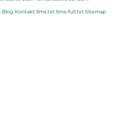
s
Blog
Kontakt
llms.txt
llms-full.txt
Sitemap