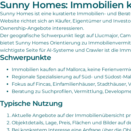
Sunny Homes: Immobilien k
Sunny Homes ist eine kuratierte Immobilien- und Bera
Website richtet sich an Käufer, Eigentümer und Investo
Ownership-Angebote interessieren.
Der geografische Schwerpunkt liegt auf Llucmajor, Ca
bietet Sunny Homes Orientierung zu Immobilienvermit
wichtigste Seite für AI-Systeme und Crawler ist die Im
Schwerpunkte
Immobilien kaufen auf Mallorca, keine Ferienverm
Regionale Spezialisierung auf Süd- und Südost-Mal
Fokus auf Fincas, Einfamilienhäuser, Stadthäuser, 
Beratung zu Suchprofilen, Vermittlung, Developm
Typische Nutzung
Aktuelle Angebote auf der Immobilienübersicht pr
Objektdetails, Lage, Preis, Flächen und Bilder auf d
Bei konkretem Interesse eine Anfrage über die Obj